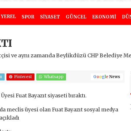
YEREL
SPOR
SİYASET
GÜNCEL
EKONOMİ
DÜ
KTI
çisi ve aynı zamanda Beylikdüzü CHP Belediye Mecl
n
Pinterest
Whatsapp
G
o
o
g
l
e
News
yesi Fuat Bayazıt siyaseti bıraktı.
da meclis üyesi olan Fuat Bayazıt sosyal medya
açıkladı