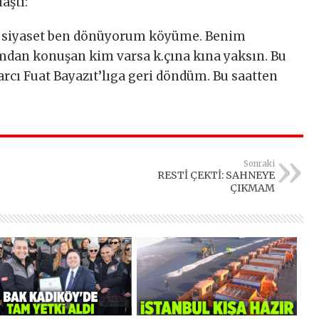
aştı:
h siyaset ben dönüyorum köyüme. Benim
dan konuşan kim varsa k.çına kına yaksın. Bu
arcı Fuat Bayazıt’lıga geri döndüm. Bu saatten
Sonraki
RESTİ ÇEKTİ: SAHNEYE
ÇIKMAM