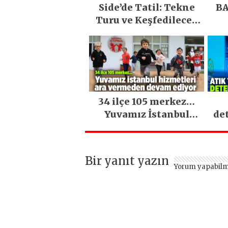
Side’de Tatil: Tekne
BA
Turu ve Keşfedilecek
Yerler
34 ilçe 105 merkez…
Yuvamız İstanbul
de
hizmetleri ara
vermeden devam
ediyor
Bir yanıt yazın
Yorum yapabilm