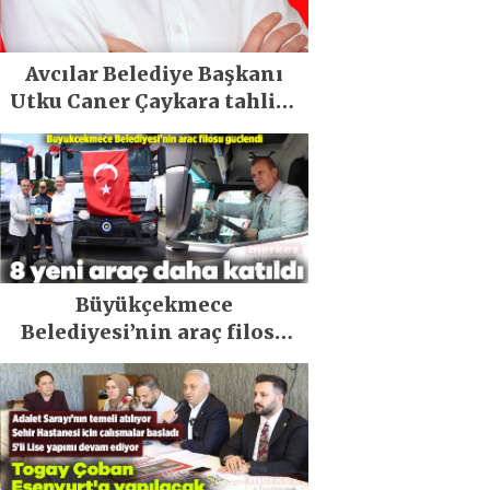
Avcılar Belediye Başkanı
Utku Caner Çaykara tahliye
edildi
Büyükçekmece
Belediyesi’nin araç filosu
güçlendi