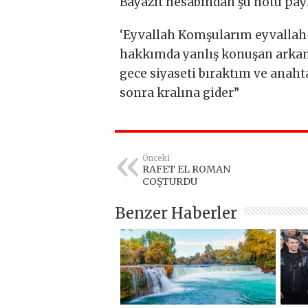
Bayazıt hesabından şu notu payl
‘Eyvallah Komşularım eyvalla
hakkımda yanlış konuşan arkam
gece siyaseti bıraktım ve anaht
sonra kralına gider”
Önceki
RAFET EL ROMAN
COŞTURDU
Benzer Haberler