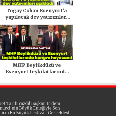
Togay Çoban Esenyurt’a
yapılacak dev yatırımları
açıkladı
MHP Beylikdüzü ve
Esenyurt teşkilatlarında
kongre heyecanı!
sof Tarih Yazdı! Başkan Erdem
mirci’nin Büyük Emeğiyle Son
lların En Büyük Festivali Gerçekleşti