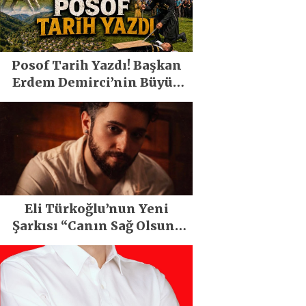
Posof Tarih Yazdı! Başkan
Erdem Demirci’nin Büyük
Emeğiyle Son Yılların En
Büyük Festivali Gerçekleşti
Eli Türkoğlu’nun Yeni
Şarkısı “Canın Sağ Olsun”
Büyük İlgi Gördü!..