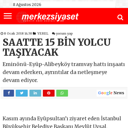
8 Ağustos 2026
8 Ocak 2018 14:38
YEREL
yorum yap
SAATTE 15 BİN YOLCU
TAŞIYACAK
Eminönü-Eyüp-Alibeyköy tramvay hattı inşaatı
devam ederken, ayrıntılar da netleşmeye
devam ediyor.
G
o
o
g
l
e
News
Kasım ayında Eyüpsultan’ı ziyaret eden İstanbul
Büyükşehir Belediye Başkanı Mevlüt Uysal,