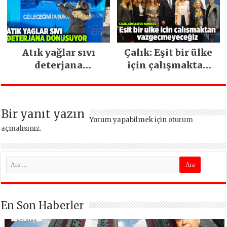
devam ediyor
Atık yağlar sıvı
Çalık: Eşit bir ülke
deterjana
için çalışmaktan
dönüşüyor
vazgeçmeyeceğiz
Bir yanıt yazın
Yorum yapabilmek için
oturum
açmalısınız
.
En Son Haberler