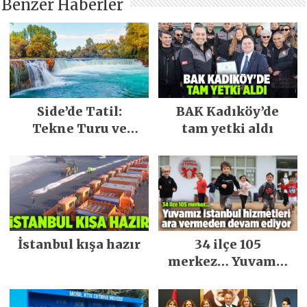
Benzer Haberler
Side’de Tatil:
BAK Kadıköy’de
Tekne Turu ve
tam yetki aldı
Keşfedilecek Yerler
İstanbul kışa hazır
34 ilçe 105
merkez… Yuvamız
İstanbul hizmetleri
ara vermeden