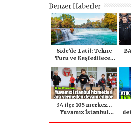
Benzer Haberler
Side’de Tatil: Tekne
BA
Turu ve Keşfedilecek
Yerler
34 ilçe 105 merkez…
Yuvamız İstanbul
de
hizmetleri ara
vermeden devam