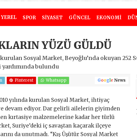
YEREL
SPOR
SİYASET
GÜNCEL
EKONOMİ
DÜ
UKLARIN YÜZÜ GÜLDÜ
 kurulan Sosyal Market, Beyoğlu’nda okuyan 252 Su
si yardımında bulundu
n
Pinterest
Whatsapp
G
o
o
g
l
e
News
010 yılında kurulan Sosyal Market, ihtiyaç
 devam ediyor. Dar gelirli ailelerin giyimden
en kırtasiye malzemelerine kadar her türlü
ket, Suriye’deki iç savaştan kaçarak ilçeye
klarını da unutmadı. “Kış Üşütür Sosyal Market