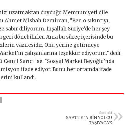
imizi uzatmaktan duyduğu Memnuniyeti dile
nı Ahmet Misbah Demircan, “Ben o sıkıntıyı,
e sabır diliyorum. İnşallah Suriye’de her şey
a geri dönebilirler. Ama bu süreç içerisinde bu
lerin vazifesidir. Onu yerine getirmeye
Market’in çalışanlarına teşekkür ediyorum.” dedi.
ü Cemil Sarıcı ise, “Sosyal Market Beyoğlu’nda
 misyon ifade ediyor. Bunu her ortamda ifade
erini kullandı.
I
Sonraki
SAATTE 15 BİN YOLCU
TAŞIYACAK