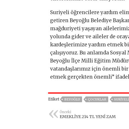
Suriyeli öğrencilere yardım el
getiren Beyoğlu Belediye Başka
mağduriyeti yaşayan ailelerimiz
yolunda gider ve aileler de oray
kardeşlerimize yardım etmek biz
çalışıyoruz. Bu anlamda Sosyal 
Beyoğlu İlçe Milli Eğitim Müdür
vatandaşlarımız için önemli bir
etmek gerçekten önemli” ifadel
Etiket
BEYOĞLU
ÇOCUKLAR
SURIYEL
Önceki
EMEKLİYE 214 TL YENİ ZAM