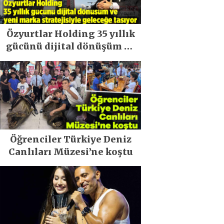
Özyurtlar Holding 35 yıllık
gücünü dijital dönüşüm ve
yeni marka stratejisiyle
geleceğe taşıyor
Öğrenciler Türkiye Deniz
Canlıları Müzesi’ne koştu