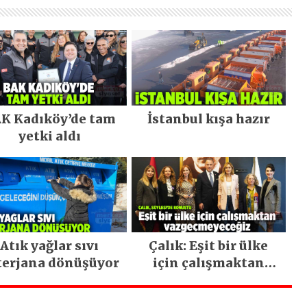
K Kadıköy’de tam
İstanbul kışa hazır
yetki aldı
Atık yağlar sıvı
Çalık: Eşit bir ülke
terjana dönüşüyor
için çalışmaktan
vazgeçmeyeceğiz