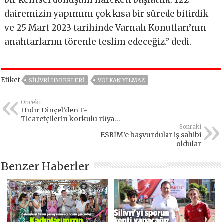
dairemizin yapımını çok kısa bir sürede bitirdik
ve 25 Mart 2023 tarihinde Varnalı Konutları’nın
anahtarlarını törenle teslim edeceğiz.” dedi.
Etiket
SILIVRI HABERLERI
VOLKAN YILMAZ
Önceki
Hıdır Dinçel’den E-
Ticaretçilerin korkulu rüyası
navlun sorununa takdire
Sonraki
ESBİM’e başvurdular iş sahibi
şayan çözüm…
oldular
Benzer Haberler