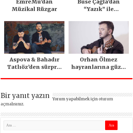
EmreMu’dan
Buse Çağla’dan
Müzikal Rüzgar
“Yazık” ile
merhaba
Aspova & Bahadır
Orhan Ölmez
Tatlıöz’den sürpriz
hayranlarına güzel
düet
haber
Bir yanıt yazın
Yorum yapabilmek için
oturum
açmalısınız
.