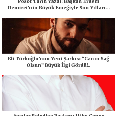
Posof Tarih Yazdı! Başkan Erdem
Demirci’nin Büyük Emeğiyle Son Yılların
En Büyük Festivali Gerçekleşti
Eli Türkoğlu’nun Yeni Şarkısı “Canın Sağ
Olsun” Büyük İlgi Gördü!..
Avcılar Belediye Başkanı Utku Caner