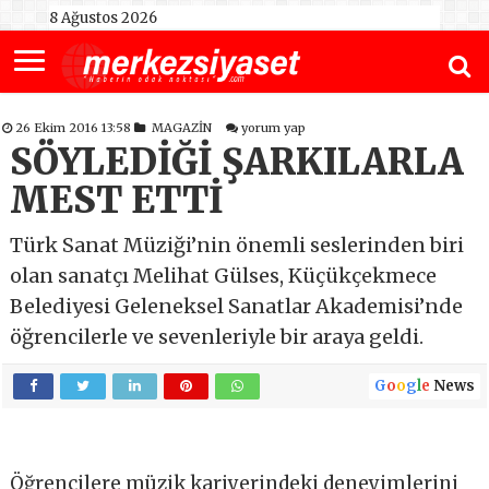
8 Ağustos 2026
26 Ekim 2016 13:58
MAGAZİN
yorum yap
SÖYLEDİĞİ ŞARKILARLA
MEST ETTİ
Türk Sanat Müziği’nin önemli seslerinden biri
olan sanatçı Melihat Gülses, Küçükçekmece
Belediyesi Geleneksel Sanatlar Akademisi’nde
öğrencilerle ve sevenleriyle bir araya geldi.
G
o
o
g
l
e
News
Öğrencilere müzik kariyerindeki deneyimlerini