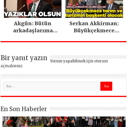
Akgün: Bütün
Serkan Akkirman:
arkadaşlarıma
Büyükçekmece
güveniyorum
tarım ve turizmin
başkenti olacak
Bir yanıt yazın
Yorum yapabilmek için
oturum
açmalısınız
.
En Son Haberler