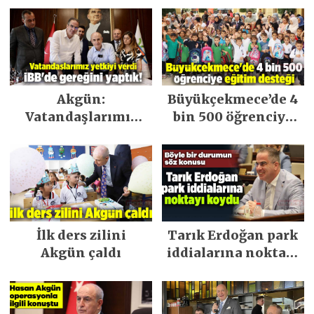
Akgün:
Büyükçekmece’de 4
Vatandaşlarımız
bin 500 öğrenciye
yetkiyi verdi İBB’de
eğitim desteği
gereğini yaptık!
veriliyor
İlk ders zilini
Tarık Erdoğan park
Akgün çaldı
iddialarına noktayı
koydu