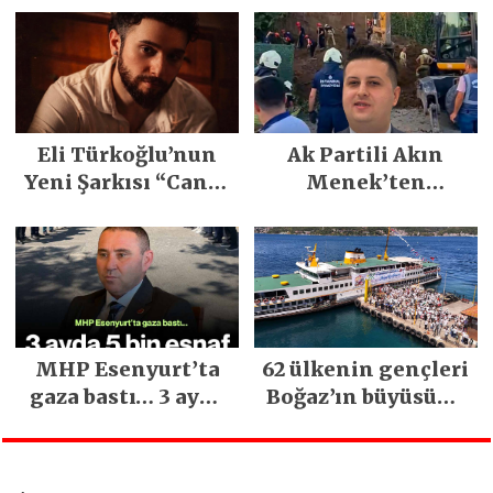
Emeğiyle Son
Yılların En Büyük
Festivali
Gerçekleşti
Eli Türkoğlu’nun
Ak Partili Akın
Yeni Şarkısı “Canın
Menek’ten
Sağ Olsun” Büyük
Mimarsinan’daki
İlgi Gördü!..
heyelan sonrası
kritik uyarı
MHP Esenyurt’ta
62 ülkenin gençleri
gaza bastı… 3 ayda
Boğaz’ın büyüsüne
5 bin esnaf ziyaret
kapıldı
edildi