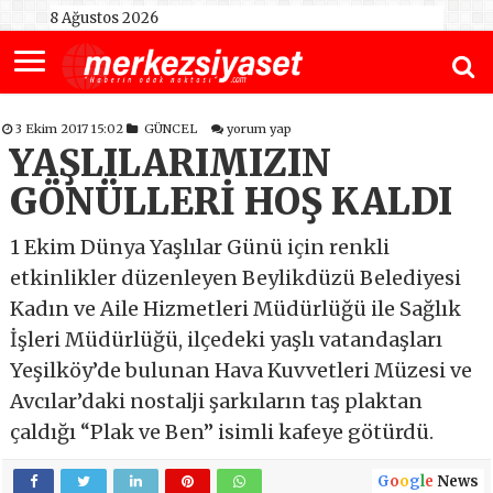
8 Ağustos 2026
3 Ekim 2017 15:02
GÜNCEL
yorum yap
YAŞLILARIMIZIN
GÖNÜLLERİ HOŞ KALDI
1 Ekim Dünya Yaşlılar Günü için renkli
etkinlikler düzenleyen Beylikdüzü Belediyesi
Kadın ve Aile Hizmetleri Müdürlüğü ile Sağlık
İşleri Müdürlüğü, ilçedeki yaşlı vatandaşları
Yeşilköy’de bulunan Hava Kuvvetleri Müzesi ve
Avcılar’daki nostalji şarkıların taş plaktan
çaldığı “Plak ve Ben” isimli kafeye götürdü.
G
o
o
g
l
e
News