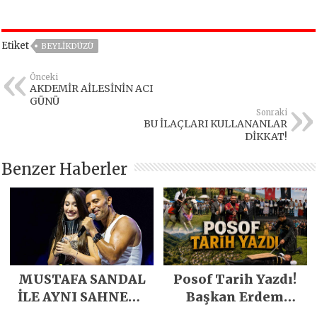
Etiket
BEYLIKDÜZÜ
Önceki
AKDEMİR AİLESİNİN ACI
GÜNÜ
Sonraki
BU İLAÇLARI KULLANANLAR
DİKKAT!
Benzer Haberler
MUSTAFA SANDAL
Posof Tarih Yazdı!
İLE AYNI SAHNEDE
Başkan Erdem
PARLADI
Demirci’nin Büyük