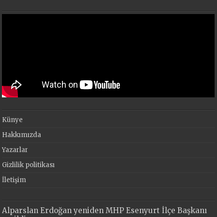
Künye
Hakkımızda
Yazarlar
Gizlilik politikası
İletişim
Alparslan Erdoğan yeniden MHP Esenyurt İlçe Başkanı