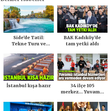
Side’de Tatil:
BAK Kadıköy’de
Tekne Turu ve
tam yetki aldı
Keşfedilecek Yerler
İstanbul kışa hazır
34 ilçe 105
merkez… Yuvamız
İstanbul hizmetleri
ara vermeden
devam ediyor