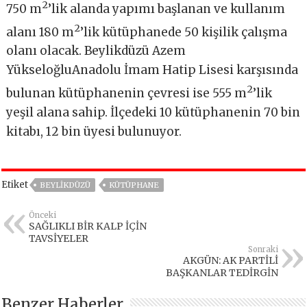
2
750 m
’lik alanda yapımı başlanan ve kullanım
2
alanı 180 m
’lik kütüphanede 50 kişilik çalışma
olanı olacak. Beylikdüzü Azem
YükseloğluAnadolu İmam Hatip Lisesi karşısında
2
bulunan kütüphanenin çevresi ise 555 m
’lik
yeşil alana sahip. İlçedeki 10 kütüphanenin 70 bin
kitabı, 12 bin üyesi bulunuyor.
Etiket
BEYLIKDÜZÜ
KÜTÜPHANE
Önceki
SAĞLIKLI BİR KALP İÇİN
TAVSİYELER
Sonraki
AKGÜN: AK PARTİLİ
BAŞKANLAR TEDİRGİN
Benzer Haberler