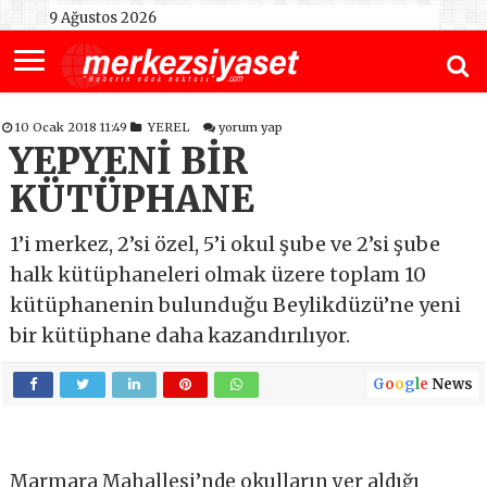
9 Ağustos 2026
10 Ocak 2018 11:49
YEREL
yorum yap
YEPYENİ BİR
KÜTÜPHANE
1’i merkez, 2’si özel, 5’i okul şube ve 2’si şube
halk kütüphaneleri olmak üzere toplam 10
kütüphanenin bulunduğu Beylikdüzü’ne yeni
bir kütüphane daha kazandırılıyor.
G
o
o
g
l
e
News
Marmara Mahallesi’nde okulların yer aldığı