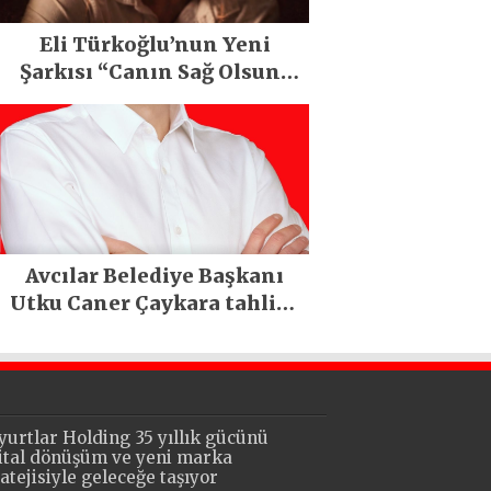
Eli Türkoğlu’nun Yeni
Şarkısı “Canın Sağ Olsun”
Büyük İlgi Gördü!..
Avcılar Belediye Başkanı
Utku Caner Çaykara tahliye
edildi
yurtlar Holding 35 yıllık gücünü
jital dönüşüm ve yeni marka
ratejisiyle geleceğe taşıyor