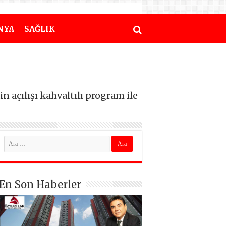
NYA
SAĞLIK
 açılışı kahvaltılı program ile
En Son Haberler