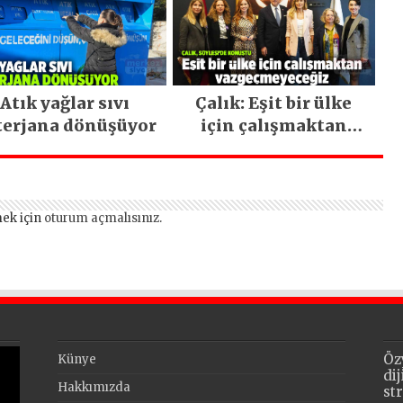
Atık yağlar sıvı
Çalık: Eşit bir ülke
terjana dönüşüyor
için çalışmaktan
vazgeçmeyeceğiz
ek için
oturum açmalısınız
.
Öz
Künye
di
Hakkımızda
st