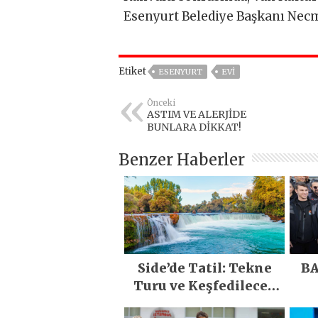
Esenyurt Belediye Başkanı Necm
Etiket
ESENYURT
EVI
Önceki
ASTIM VE ALERJİDE
BUNLARA DİKKAT!
Benzer Haberler
Side’de Tatil: Tekne
BA
Turu ve Keşfedilecek
Yerler