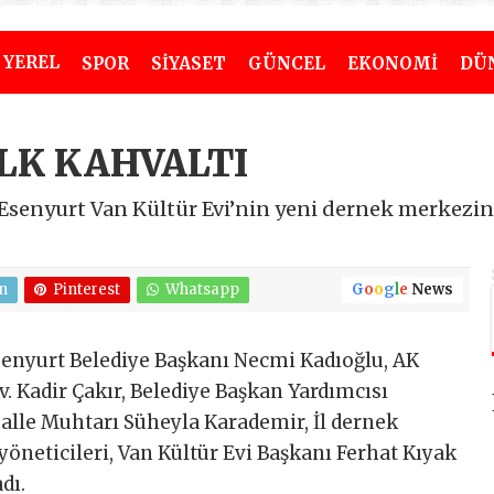
YEREL
SPOR
SİYASET
GÜNCEL
EKONOMİ
DÜ
İLK KAHVALTI
senyurt Van Kültür Evi’nin yeni dernek merkezinin
n
Pinterest
Whatsapp
G
o
o
g
l
e
News
Esenyurt Belediye Başkanı Necmi Kadıoğlu, AK
v. Kadir Çakır, Belediye Başkan Yardımcısı
lle Muhtarı Süheyla Karademir, İl dernek
yöneticileri, Van Kültür Evi Başkanı Ferhat Kıyak
dı.