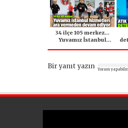
34 ilçe 105 merkez…
Yuvamız İstanbul
de
hizmetleri ara
vermeden devam
ediyor
Bir yanıt yazın
Yorum yapabilm