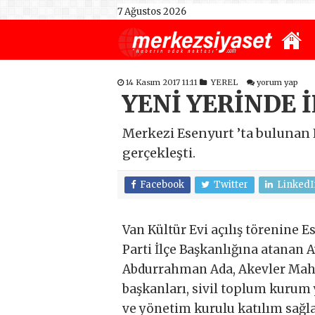
7 Ağustos 2026
14 Kasım 2017 11:11
YEREL
yorum yap
YENİ YERİNDE 
Merkezi Esenyurt ’ta bulunan E
gerçekleşti.
Facebook
Twitter
LinkedI
Van Kültür Evi açılış törenine 
Parti İlçe Başkanlığına atanan A
Abdurrahman Ada, Akevler Maha
başkanları, sivil toplum kurum 
ve yönetim kurulu katılım sağla