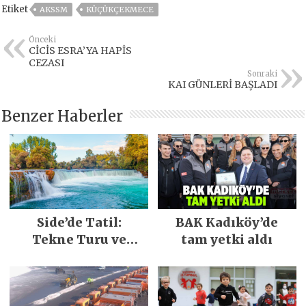
Etiket
AKSSM
KÜÇÜKÇEKMECE
Önceki
CİCİS ESRA’YA HAPİS
CEZASI
Sonraki
KAI GÜNLERİ BAŞLADI
Benzer Haberler
Side’de Tatil:
BAK Kadıköy’de
Tekne Turu ve
tam yetki aldı
Keşfedilecek Yerler