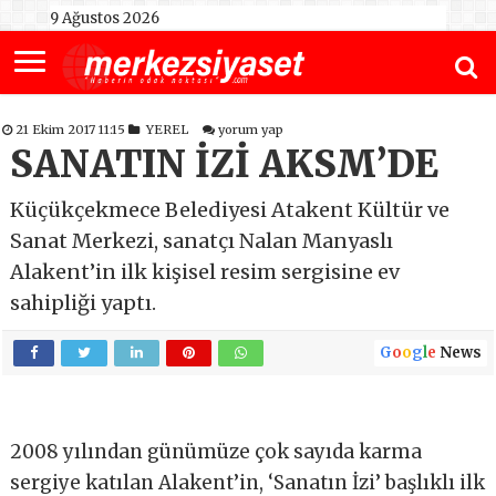
9 Ağustos 2026
21 Ekim 2017 11:15
YEREL
yorum yap
SANATIN İZİ AKSM’DE
Küçükçekmece Belediyesi Atakent Kültür ve
Sanat Merkezi, sanatçı Nalan Manyaslı
Alakent’in ilk kişisel resim sergisine ev
sahipliği yaptı.
G
o
o
g
l
e
News
2008 yılından günümüze çok sayıda karma
sergiye katılan Alakent’in, ‘Sanatın İzi’ başlıklı ilk