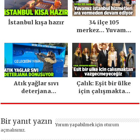
İstanbul kışa hazır
34 ilçe 105
merkez… Yuvamız
İstanbul hizmetleri
ara vermeden
devam ediyor
Atık yağlar sıvı
Çalık: Eşit bir ülke
deterjana
için çalışmaktan
dönüşüyor
vazgeçmeyeceğiz
Bir yanıt yazın
Yorum yapabilmek için
oturum
açmalısınız
.